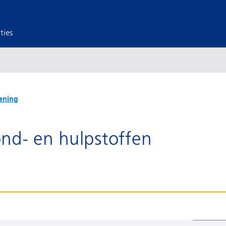
ties
ening
ond- en hulpstoffen