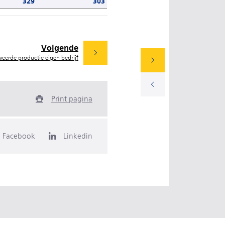
329
303
Volgende
veerde productie eigen bedrijf
Print pagina
Facebook
Linkedin