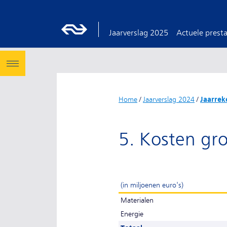
Jaarverslag 2025
Actuele presta
Home
/
Jaarverslag 2024
/
Jaarrek
5. Kosten gr
(in miljoenen euro's)
Materialen
Energie