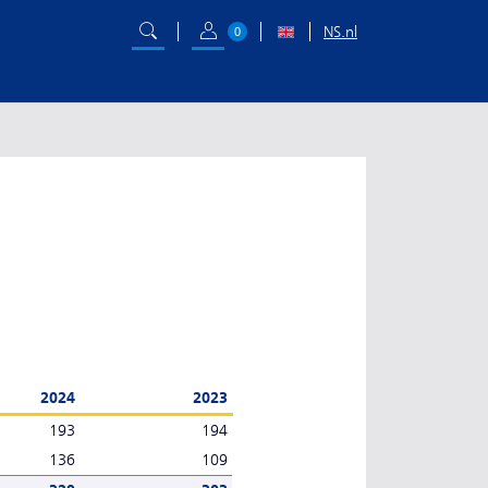
NS.nl
0
2024
2023
193
194
136
109