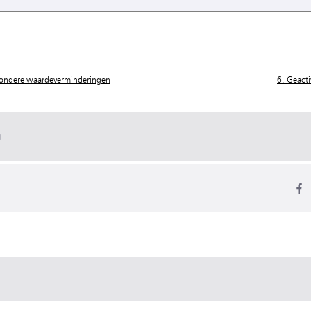
jzondere waardeverminderingen
6. Geacti
g