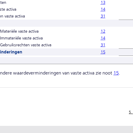
cten
13
ste activa
14
n vaste activa
31
ateriële vaste activa
12
mmateriële vaste activa
14
ebruiksrechten vaste activa
31
inderingen
15
zondere waardeverminderingen van vaste activa zie noot
15
.
5.