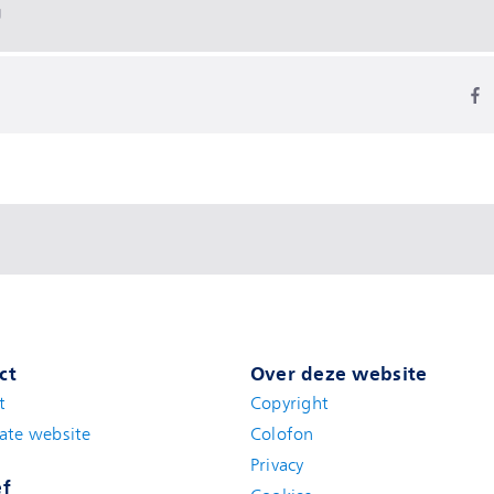
g
ct
Over deze website
t
(new window)
Copyright
ate website
(new window)
Colofon
Privacy
ef