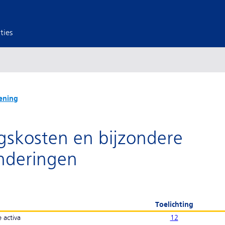
ties
ening
ngskosten en bijzondere
nderingen
Toelichting
 activa
12