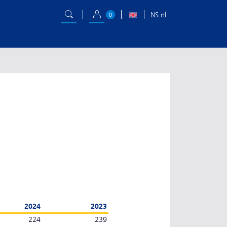
NS.nl
0
2024
2023
224
239