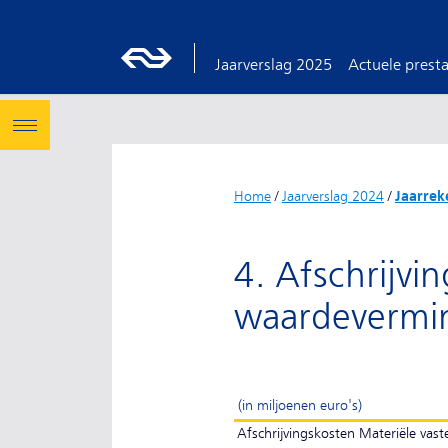
Jaarverslag 2025
Actuele presta
Home
/
Jaarverslag 2024
/
Jaarrek
4. Afschrijvi
waardevermi
(in miljoenen euro's)
Afschrijvingskosten Materiële vaste