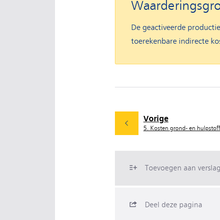
Waarderingsgr
De geactiveerde productie
toerekenbare indirecte kos
Vorige
5. Kosten grond- en hulpstof
Toevoegen aan versla
Deel deze pagina