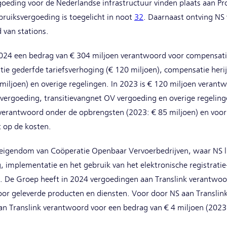
oeding voor de Nederlandse infrastructuur vinden plaats aan Pro
ruiksvergoeding is toegelicht in noot
32
. Daarnaast ontving NS 
 van stations.
024 een bedrag van € 304 miljoen verantwoord voor compensatie
tie gederfde tariefsverhoging (€ 120 miljoen), compensatie her
miljoen) en overige regelingen. In 2023 is € 120 miljoen verant
vergoeding, transitievangnet OV vergoeding en overige regelinge
verantwoord onder de opbrengsten (2023: € 85 miljoen) en voor
t op de kosten.
eigendom van Coöperatie Openbaar Vervoerbedrijven, waar NS li
, implementatie en het gebruik van het elektronische registrati
. De Groep heeft in 2024 vergoedingen aan Translink verantwoo
oor geleverde producten en diensten. Voor door NS aan Translink
n Translink verantwoord voor een bedrag van € 4 miljoen (2023: