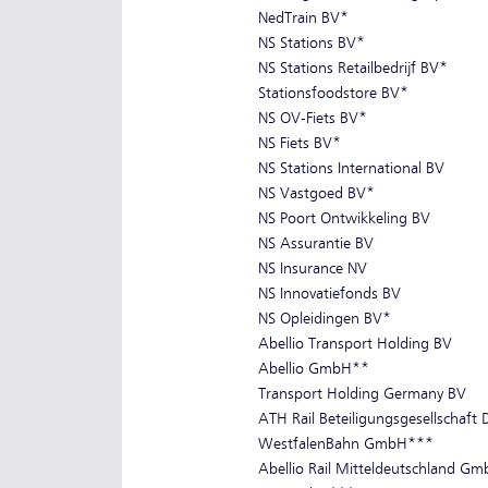
NedTrain BV*
NS Stations BV*
NS Stations Retailbedrijf BV*
Stationsfoodstore BV*
NS OV-Fiets BV*
NS Fiets BV*
NS Stations International BV
NS Vastgoed BV*
NS Poort Ontwikkeling BV
NS Assurantie BV
NS Insurance NV
NS Innovatiefonds BV
NS Opleidingen BV*
Abellio Transport Holding BV
Abellio GmbH**
Transport Holding Germany BV
ATH Rail Beteiligungsgesellschaf
WestfalenBahn GmbH***
Abellio Rail Mitteldeutschland G