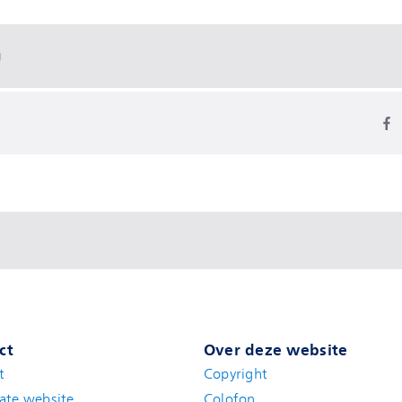
g
ct
Over deze website
t
(new window)
Copyright
ate website
(new window)
Colofon