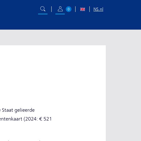
NS.nl
0
 Staat gelieerde
entenkaart (2024: € 521