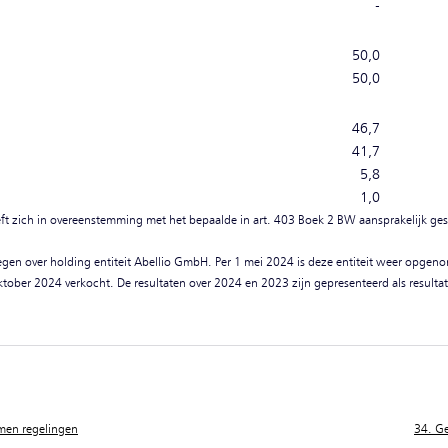
-
50,0
50,0
46,7
41,7
5,8
1,0
 zich in overeenstemming met het bepaalde in art. 403 Boek 2 BW aansprakelijk gest
egen over holding entiteit Abellio GmbH. Per 1 mei 2024 is deze entiteit weer opgeno
oktober 2024 verkocht. De resultaten over 2024 en 2023 zijn gepresenteerd als resultate
men regelingen
34. G