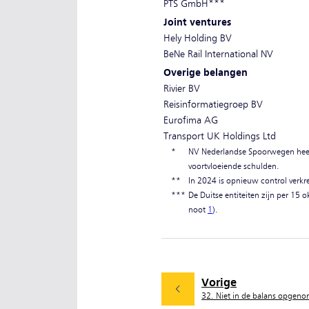
PTS GmbH***
Joint ventures
Hely Holding BV
BeNe Rail International NV
Overige belangen
Rivier BV
Reisinformatiegroep BV
Eurofima AG
Transport UK Holdings Ltd
*
NV Nederlandse Spoorwegen heeft
voortvloeiende schulden.
**
In 2024 is opnieuw control verkr
***
De Duitse entiteiten zijn per 15 
noot
1
).
Vorige
32. Niet in de balans opgeno