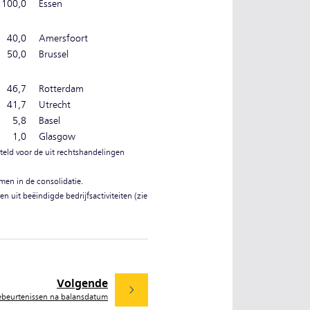
100,0
Essen
40,0
Amersfoort
50,0
Brussel
46,7
Rotterdam
41,7
Utrecht
5,8
Basel
1,0
Glasgow
eld voor de uit rechtshandelingen
men in de consolidatie.
n uit beëindigde bedrijfsactiviteiten (zie
Volgende
ebeurtenissen na balansdatum